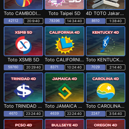
Toto CAMBODIA 5D
Toto Taipei 5D
4D TOTO Jakarta POOLS
42112
78396
8610
20:9:39
14:34:39
1:38:39
Toto XSMB 5D
Toto CALIFORNIA 4D
Toto KENTUCKY 4D
59760
8371
7029
20:29:39
10:24:39
2:14:39
Toto TRINIDAD & TOBAGO 4D
Toto JAMAICA 4D
Toto CAROLINA 4D
4670
4639
2247
23:24:39
22:24:39
3:54:39