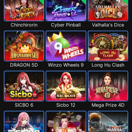
Chinchirorin
Cyber Pinball
Valhalla's Dice
DRAGON 5D
Winzo Wheels 9
Long Hu Clash
SICBO 6
Sicbo 12
Mega Prize 4D