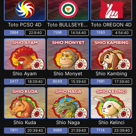
Toto PCSO 4D
Toto BULLSEYE 4D
Toto OREGON 4D
2884
7598
1593
22:9:39
14:54:39
4:54:39
Shio Ayam
Shio Monyet
Shio Kambing
2417
8049
7681
18:39:39
15:39:39
17:39:39
Shio Kuda
Shio Naga
Shio Kelinci
7811
9989
7114
20:39:39
21:39:39
23:39:39