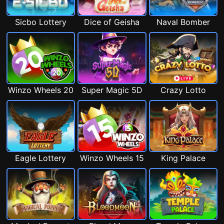
Sicbo Lottery
Dice of Geisha
Naval Bomber
Winzo Wheels 20
Super Magic 5D
Crazy Lotto
Eagle Lottery
Winzo Wheels 15
King Palace