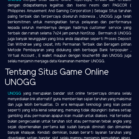
dengan didapatkannya legalitas dan lisensi resmi dari PAGCOR (
Philippines Amusement And Gaming Corporation ) Sebagai Situs taruhan
paling terbaik dan terpercaya diseluruh indonesia , UNOGG juga telah
berkomitmen untuk meningkatkan terus pelayanan dan performanya
kepada seluruh membernya dengan hadirnya customer service yang
terbaik dan ramah selama 7x24 jam penuh NonStop . Bermain di UNOGG
juga banyak keunggulan yang bisa anda dapatkan seperti Proses Deposit
Dan Withdraw yang cepat, Info Permainan Terbaik dan Beragam pilihan
Metode Pembayaran yang didukung oleh berbagai Bank terpopuler ,
Virtual Account , E wallet maupun dengan Voucher88 dan UNOGG juga
selalu menjamin menjaga data Keamanan member UNOGG.
Tentang Situs Game Online
UNOGG
UNOGG
yang merupakan bandar slot online terpercaya dimana selalu
menyediakan link alternatif guna memberikan sajian taruhan yang maksimal
dan juga lebih berkualitas. Di era kemajuan teknologi yang kian pesat
seperti yang kita kenal sekarang, memang tidak dipungkiri bahwa setiap
gambling atau permainan apapun kian mudah untuk diakses. Hal tersebut
bukan pengecualian untuk taruhan slot atau permainan tebak angka yang
sejak diperkenalkan pertama kali sudah banyak diminati dan dimainkan
banyak khalayak. Kendati demikian, bukan berarti layanan taruhan yang
disediakan setiap bandar slot selalu mampu menjamin kemudahan akses.