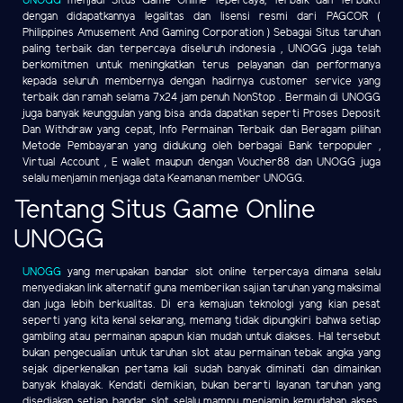
UNOGG
menjadi Situs Game Online Tepercaya, Terbaik dan Terbukti
dengan didapatkannya legalitas dan lisensi resmi dari PAGCOR (
Philippines Amusement And Gaming Corporation ) Sebagai Situs taruhan
paling terbaik dan terpercaya diseluruh indonesia , UNOGG juga telah
berkomitmen untuk meningkatkan terus pelayanan dan performanya
kepada seluruh membernya dengan hadirnya customer service yang
terbaik dan ramah selama 7x24 jam penuh NonStop . Bermain di UNOGG
juga banyak keunggulan yang bisa anda dapatkan seperti Proses Deposit
Dan Withdraw yang cepat, Info Permainan Terbaik dan Beragam pilihan
Metode Pembayaran yang didukung oleh berbagai Bank terpopuler ,
Virtual Account , E wallet maupun dengan Voucher88 dan UNOGG juga
selalu menjamin menjaga data Keamanan member UNOGG.
Tentang Situs Game Online
UNOGG
UNOGG
yang merupakan bandar slot online terpercaya dimana selalu
menyediakan link alternatif guna memberikan sajian taruhan yang maksimal
dan juga lebih berkualitas. Di era kemajuan teknologi yang kian pesat
seperti yang kita kenal sekarang, memang tidak dipungkiri bahwa setiap
gambling atau permainan apapun kian mudah untuk diakses. Hal tersebut
bukan pengecualian untuk taruhan slot atau permainan tebak angka yang
sejak diperkenalkan pertama kali sudah banyak diminati dan dimainkan
banyak khalayak. Kendati demikian, bukan berarti layanan taruhan yang
disediakan setiap bandar slot selalu mampu menjamin kemudahan akses.