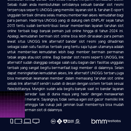
Sebab itulah anda membutuhkan setidaknya sebuah bandar slot resmi
terpercaya seperti UNOGG yang memiliki layanan slot & taruhan E-sport
unggulan terbaik dimana selalu mampu memberikan akses kemudahan bagi
para pemain. Hadirnya UNOGG yang di dukung oleh IDNPLAY sejak tahun
2013 tentu sudah berkontribusi besar memberikan layanan taruhan slot
online terbaik bagi banyak pemain judi online hingga di tahun 2024 ini.
Apalagi, kemudahan bermain slot online bisa lebih dirasakan para pemain
lewat situs UNOGG link alternatif bandar slot resmi yang dihadirkan
sebagai salah satu fasilitas terbaik yang tentu saja tujuan utamanya adalah
untuk memberikan kemudahan lebih bagi member bermain permainan
tebak angka atau slot online. Bagi bandar slot resmi seperti UNOGG, link
alternatif sudah dianggap sebagai salah satu bagian dari fasilitas unggulan
terbaik yang sangat begitu bermanfaat bagi member di dalamnya. Selain
dapat meningkatkan kemudahan akses, link alternatif UNOGG terbaru juga
bisa menambah keamanan member dalam memasang taruhan slot online
sebab link alternatif sendiri sudah di desain dengan sistem terbaik sesuai
fleksibilitasnya. Mungkin sudah ada begitu banyak saat ini bandar layanan
slot yang beredar luas di dunia maya yang hadir dengan menawarkan
sederet hal menarik. Sayangnya, tidak semua agen slot gacor memiliki link
alternatif sehingga tak cukup jadi jaminan buat membernya bisa mudah
dan aman bermain slot di dalamnya.