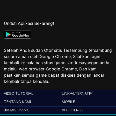
Unduh Aplikasi Sekarang!
Setelah Anda sudah Otomatis Tersambung tersambung
secara aman oleh Google Chrome, Silahkan login
kembali ke halaman situs game slot kesayangan anda
melalui web browser Google Chrome, Dan kami
pastikan semua game dapat diakses dengan lancar
kembali tanpa kendala.
VIDEO TUTORIAL
LINK-ALTERNATIF
TENTANG KAMI
MOBILE
JADWAL BANK
VOUCHER88