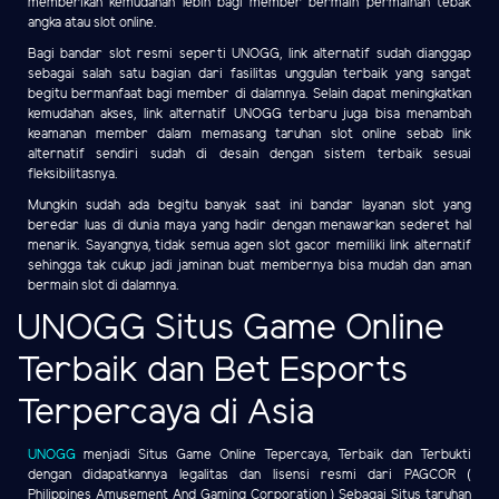
memberikan kemudahan lebih bagi member bermain permainan tebak
angka atau slot online.
Bagi bandar slot resmi seperti UNOGG, link alternatif sudah dianggap
sebagai salah satu bagian dari fasilitas unggulan terbaik yang sangat
begitu bermanfaat bagi member di dalamnya. Selain dapat meningkatkan
kemudahan akses, link alternatif UNOGG terbaru juga bisa menambah
keamanan member dalam memasang taruhan slot online sebab link
alternatif sendiri sudah di desain dengan sistem terbaik sesuai
fleksibilitasnya.
Mungkin sudah ada begitu banyak saat ini bandar layanan slot yang
beredar luas di dunia maya yang hadir dengan menawarkan sederet hal
menarik. Sayangnya, tidak semua agen slot gacor memiliki link alternatif
sehingga tak cukup jadi jaminan buat membernya bisa mudah dan aman
bermain slot di dalamnya.
UNOGG Situs Game Online
Terbaik dan Bet Esports
Terpercaya di Asia
UNOGG
menjadi Situs Game Online Tepercaya, Terbaik dan Terbukti
dengan didapatkannya legalitas dan lisensi resmi dari PAGCOR (
Philippines Amusement And Gaming Corporation ) Sebagai Situs taruhan