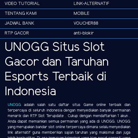
VIDEO TUTORIAL
LINK-ALTERNATIF
TENTANG KAMI
MOBILE
JADWAL BANK
VOUCHER88
RTP GACOR
anti-blokir
UNOGG Situs Slot
Gacor dan Taruhan
Esports Terbaik di
Indonesia
UNOGG
adalah salah satu daftar situs Game online terbaik dan
terpercaya di seluruh indonesia dengan menyediakan banyak permainan
menarik dan RTP Slot Terupdate . Cukup dengan mendaftarkan 1 akun .
Anda dapat memainkan semua permainan yang ada di UNOGG. UNOGG
yang merupakan bandar slot online terpercaya dimana selalu menyediakan
link alternatif guna memberikan sajian taruhan yang maksimal dan juga